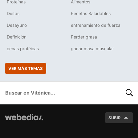
Proteínas
Alimentos
Dietas
Recetas Saludables
Desayuno
entrenamiento de fuerza
Definición
Perder grasa
cenas protéicas
ganar masa muscular
VER MÁS TEMAS
BUSC
SUBIR