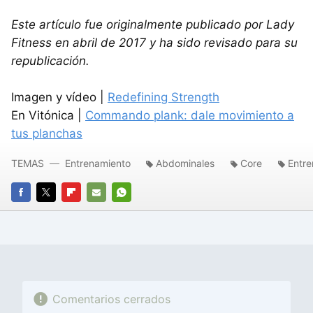
Este artículo fue originalmente publicado por Lady
Fitness en abril de 2017 y ha sido revisado para su
republicación.
Imagen y vídeo |
Redefining Strength
En Vitónica |
Commando plank: dale movimiento a
tus planchas
TEMAS
Entrenamiento
Abdominales
Core
Entre
FACEBOOK
TWITTER
FLIPBOARD
E-
WHATSAPP
MAIL
Comentarios cerrados