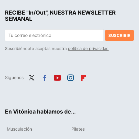
La postura de yoga perfecta para trabajar el abdomen en casa y lograr un six- pack soñado
RECIBE "In/Out", NUESTRA NEWSLETTER
Si crees que es bueno usar poleas para ganar músculo porque ofrecen tensión constante al músculo, debes saber esto
SEMANAL
SUSCRIBIR
Suscribiéndote aceptas nuestra
política de privacidad
Síguenos
Twit
Fac
You
Inst
Flip
ter
ebo
tub
agr
boa
ok
e
am
rd
En Vitónica hablamos de...
Musculación
Pilates