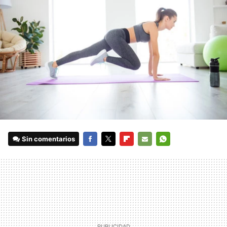
Sin comentarios
FACEBOOK
TWITTER
FLIPBOARD
E-
WHATSAPP
MAIL