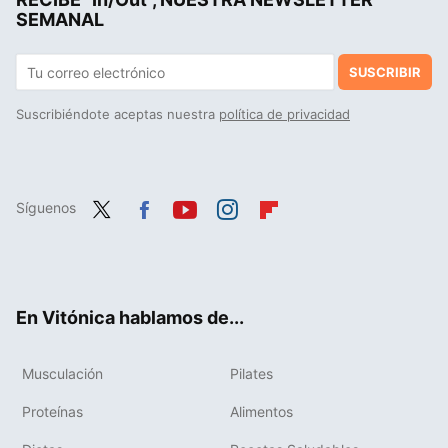
SEMANAL
SUSCRIBIR
Suscribiéndote aceptas nuestra
política de privacidad
Síguenos
Twit
Fac
You
Inst
Flip
ter
ebo
tub
agr
boa
ok
e
am
rd
En Vitónica hablamos de...
Musculación
Pilates
Proteínas
Alimentos