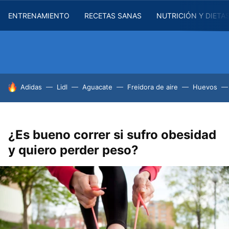
ENTRENAMIENTO
RECETAS SANAS
NUTRICIÓN Y DIETA
HOY SE HABLA DE
Adidas
Lidl
Aguacate
Freidora de aire
Huevos
¿Es bueno correr si sufro obesidad
y quiero perder peso?