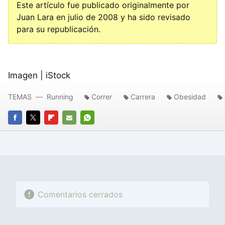
Este artículo fue publicado originalmente por
Juan Lara en julio de 2008 y ha sido revisado
para su republicación.
Imagen | iStock
TEMAS
Running
Correr
Carrera
Obesidad
FACEBOOK
TWITTER
FLIPBOARD
E-
WHATSAPP
MAIL
Comentarios cerrados