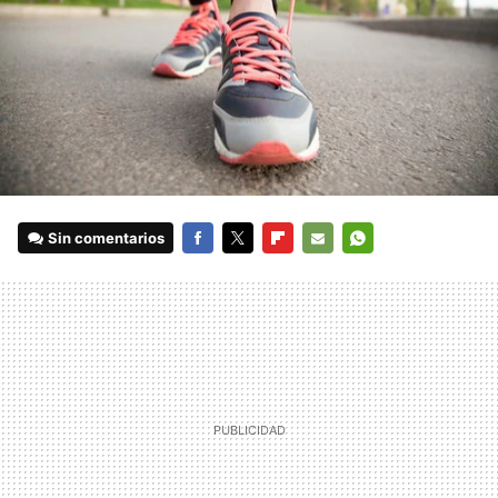
Sin comentarios
FACEBOOK
TWITTER
FLIPBOARD
E-
WHATSAPP
MAIL