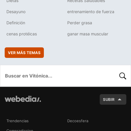
Dietas
Recetas Saludables
Desayuno
entrenamiento de fuerza
Definición
Perder grasa
cenas protéicas
ganar masa muscular
VER MÁS TEMAS
BUSC
SUBIR
Trendencias
Decoesfera
Compradiccion