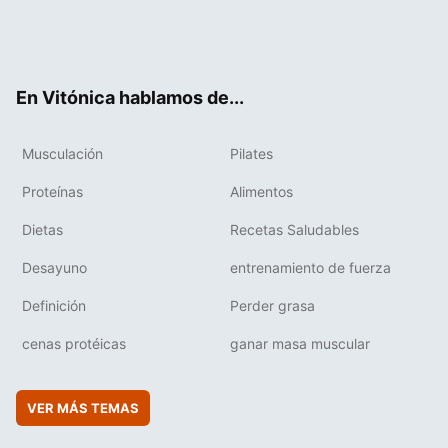
Twit
Fac
You
Inst
Flip
ter
ebo
tub
agr
boa
ok
e
am
rd
En Vitónica hablamos de...
Musculación
Pilates
Proteínas
Alimentos
Dietas
Recetas Saludables
Desayuno
entrenamiento de fuerza
Definición
Perder grasa
cenas protéicas
ganar masa muscular
VER MÁS TEMAS