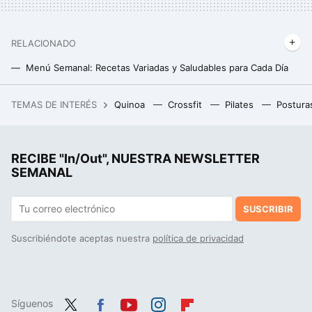
RELACIONADO
Menú Semanal: Recetas Variadas y Saludables para Cada Día
Dieta proteica 5/2, la alternativa a la dieta de toda la vida que buscabas para perder grasa de una vez
TEMAS DE INTERÉS
Quinoa
Crossfit
Pilates
Postura
Nintendo tenía un programa para obtener descuentos en sus juegos. Han decidido decir basta
Los huevos duros se pelean mucho más fácil cuando se agrega esto al agua de cocción
RECIBE "In/Out", NUESTRA NEWSLETTER
Muchas personas echan limón al pescado, pero no conocen el beneficio más importante de hacerlo
SEMANAL
SUSCRIBIR
Suscribiéndote aceptas nuestra
política de privacidad
Síguenos