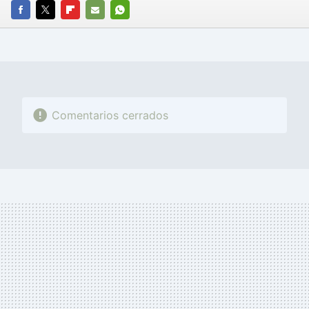
FACEBOOK
TWITTER
FLIPBOARD
E-
WHATSAPP
MAIL
Comentarios cerrados