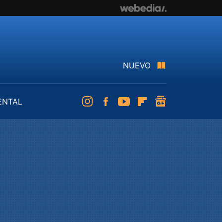
NUEVO
ENTAL
Instagram
Facebook
Youtube
Flipboard
googlenews