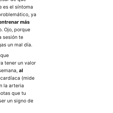
te es el síntoma
roblemático, ya
 entrenar más
. Ojo, porque
a sesión te
as un mal día.
 que
a tener un valor
a semana,
al
 cardíaca (mide
la arteria
 notas que tu
ser un signo de