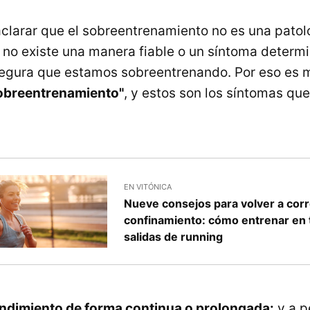
clarar que el sobreentrenamiento no es una patolo
 no existe una manera fiable o un síntoma determ
egura que estamos sobreentrenando. Por eso es m
obreentrenamiento"
, y estos son los síntomas qu
EN VITÓNICA
Nueve consejos para volver a corre
confinamiento: cómo entrenar en 
salidas de running
endimiento de forma continua o prolongada:
y a p