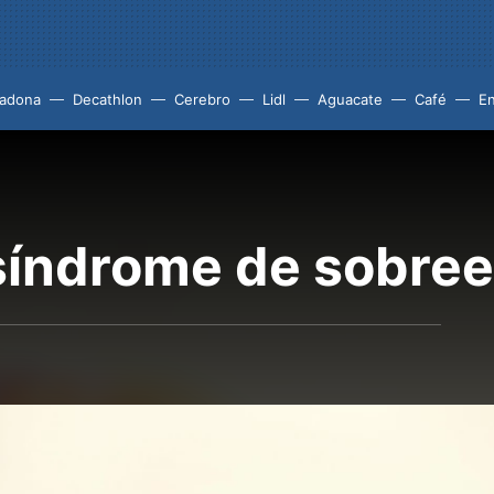
adona
Decathlon
Cerebro
Lidl
Aguacate
Café
En
síndrome de sobre