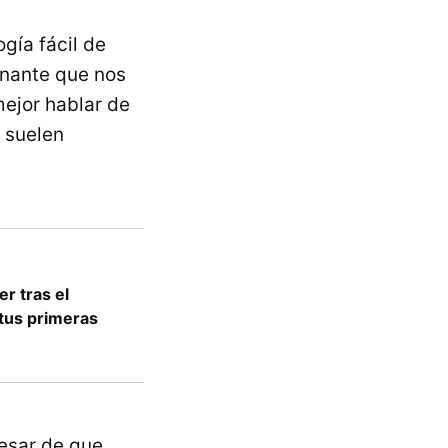
gía fácil de
inante que nos
ejor hablar de
e suelen
r tras el
tus primeras
esar de que