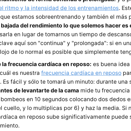
el ritmo y la intensidad de los entrenamientos
. Es
 que estamos sobreentrenando y también el más p
 bajada del rendimiento lo que solemos hacer es
arla en lugar de tomarnos un tiempo de descanso
clave aquí son "continua" y "prolongada": si en un
lojo de lo normal es posible que simplemente teng
 la frecuencia cardíaca en reposo:
es buena idea
cuál es nuestra
frecuencia cardíaca en reposo
par
. Es fácil y sólo te tomará un minuto: durante un
antes de levantarte de la cama
mide tu frecuencia
 bombeos en 10 segundos colocando dos dedos en 
l cuello, y lo multiplicas por 6) y haz la media. Si
ardíaca en reposo sube significativamente puede 
miento.