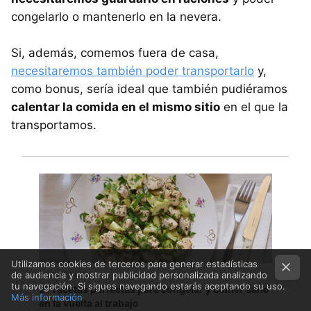
congelarlo o mantenerlo en la nevera.
Si, además, comemos fuera de casa,
necesitaremos también poder transportarlo
y,
como bonus, sería ideal que también pudiéramos
calentar la comida en el mismo sitio
en el que la
transportamos.
Utilizamos cookies de terceros para generar estadísticas
EN VITÓNICA
de audiencia y mostrar publicidad personalizada analizando
tu navegación. Si sigues navegando estarás aceptando su uso.
27 recetas perfectas para congelar y comer sano
Más información
en la vuelta al trabajo