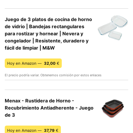
Juego de 3 platos de cocina de horno
de vidrio | Bandejas rectangulares
para rostizar y hornear | Nevera y
congelador | Resistente, duradero y
fácil de limpiar | M&W
Hoy en Amazon —
32,00
€
El precio podría variar. Obtenemos comisión por estos enlaces
Menax - Rustidera de Horno -
Recubrimiento Antiadherente - Juego
de 3
Hoy en Amazon —
37,79
€