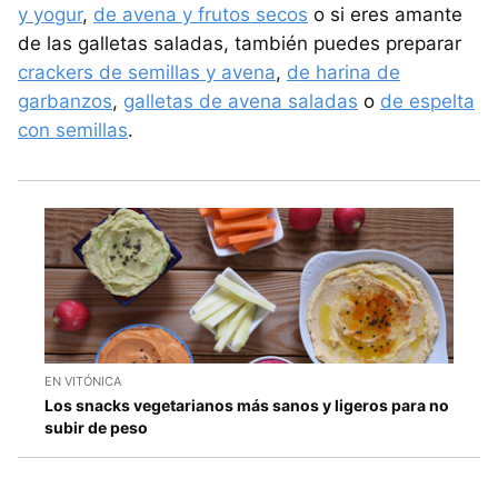
y yogur
,
de avena y frutos secos
o si eres amante
de las galletas saladas, también puedes preparar
crackers de semillas y avena
,
de harina de
garbanzos
,
galletas de avena saladas
o
de espelta
con semillas
.
EN VITÓNICA
Los snacks vegetarianos más sanos y ligeros para no
subir de peso