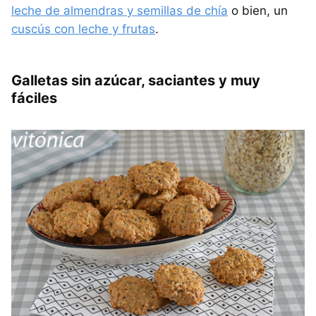
leche de almendras y semillas de chía
o bien, un
cuscús con leche y frutas
.
Galletas sin azúcar, saciantes y muy
fáciles