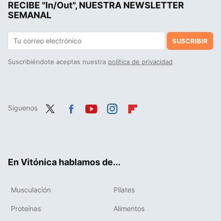
RECIBE "In/Out", NUESTRA NEWSLETTER
La mejor receta con avena, rica en proteínas y baja en hidratos, que puede reemplazar al pan en tus desayunos y sólo lleva cinco ingredientes
SEMANAL
SUSCRIBIR
Suscribiéndote aceptas nuestra
política de privacidad
Síguenos
Twit
Fac
You
Inst
Flip
ter
ebo
tub
agr
boa
ok
e
am
rd
En Vitónica hablamos de...
Musculación
Pilates
Proteínas
Alimentos