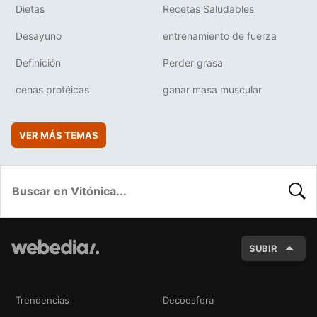
Dietas
Recetas Saludables
Desayuno
entrenamiento de fuerza
Definición
Perder grasa
cenas protéicas
ganar masa muscular
VER MÁS TEMAS
BUSC
SUBIR
Trendencias
Decoesfera