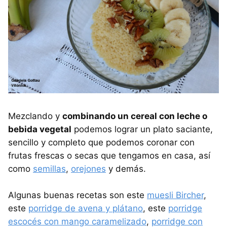
Mezclando y
combinando un cereal con leche o
bebida vegetal
podemos lograr un plato saciante,
sencillo y completo que podemos coronar con
frutas frescas o secas que tengamos en casa, así
como
semillas
,
orejones
y demás.
Algunas buenas recetas son este
muesli Bircher
,
este
porridge de avena y plátano
, este
porridge
escocés con mango caramelizado
,
porridge con