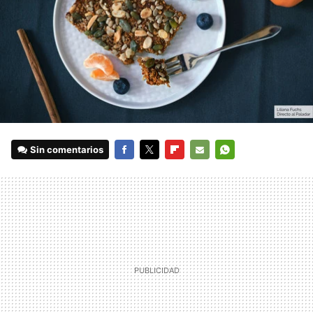
Sin comentarios
FACEBOOK
TWITTER
FLIPBOARD
E-
WHATSAPP
MAIL