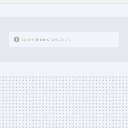
FACEBOOK
TWITTER
FLIPBOARD
E-
WHATSAPP
MAIL
Comentarios cerrados