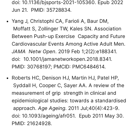
doi: 10.1136/bjsports-2021-105360. Epub 2022
Jun 21. PMID: 35728834.
Yang J, Christophi CA, Farioli A, Baur DM,
Moffatt S, Zollinger TW, Kales SN. Association
Between Push-up Exercise Capacity and Future
Cardiovascular Events Among Active Adult Men.
JAMA Netw Open
. 2019 Feb 1;2(2):e188341.
doi: 10.1001/jamanetworkopen.2018.8341.
PMID: 30768197; PMCID: PMC6484614.
Roberts HC, Denison HJ, Martin HJ, Patel HP,
Syddall H, Cooper C, Sayer AA. A review of the
measurement of grip strength in clinical and
epidemiological studies: towards a standardised
approach.
Age Ageing
. 2011 Jul;40(4):423-9.
doi: 10.1093/ageing/afr051. Epub 2011 May 30.
PMID: 21624928.