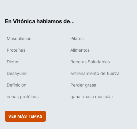
ter
ebo
tub
agr
boa
ok
e
am
rd
En Vitónica hablamos de...
Musculación
Pilates
Proteínas
Alimentos
Dietas
Recetas Saludables
Desayuno
entrenamiento de fuerza
Definición
Perder grasa
cenas protéicas
ganar masa muscular
VER MÁS TEMAS