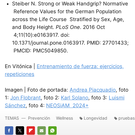
Steiber N. Strong or Weak Handgrip? Normative
Reference Values for the German Population
across the Life Course Stratified by Sex, Age,
and Body Height.
PLoS One
. 2016 Oct
4;11(10):e0163917. doi:
10.1371/journal.pone.0163917. PMID: 27701433;
PMCID: PMC5049850.
En Vitónica |
Entrenamiento de fuerza: ejercicios,
repeticiones
Imagen | Foto de portada:
Andrea Piacquadio
, foto
1:
Jon Flobrant
, foto 2:
Karl Solano
, foto 3:
Luismi
Sánchez
, foto 4:
NEOSiAM 2024+
TEMAS
Prevención
Wellness
Longevidad
pruebas 