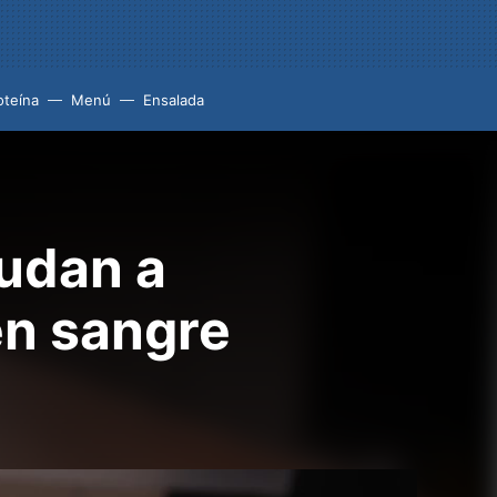
oteína
Menú
Ensalada
yudan a
en sangre