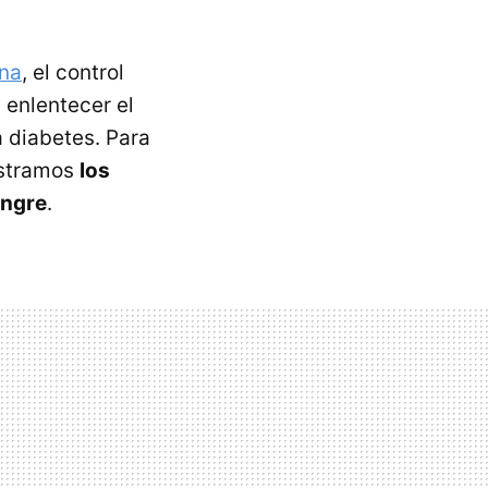
ina
, el control
 enlentecer el
 diabetes. Para
mostramos
los
angre
.