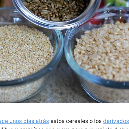
ace unos días atrás
estos cereales o los
derivados