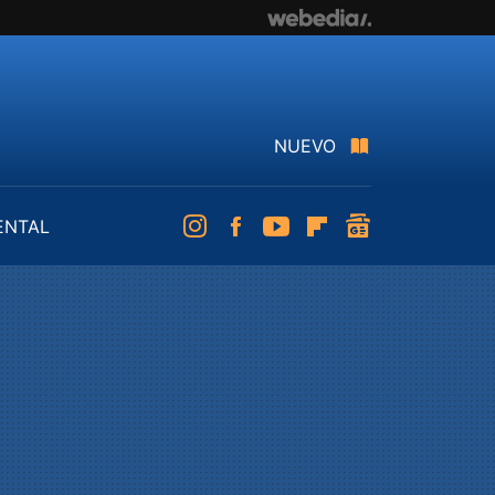
NUEVO
ENTAL
Instagram
Facebook
Youtube
Flipboard
googlenews