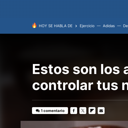
HOY SE HABLA DE
Ejercicio
Adidas
De
Estos son los 
controlar tus 
1 comentario
FACEBOOK
TWITTER
FLIPBOARD
E-
MAIL