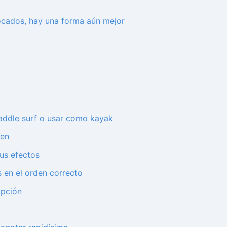
ocados, hay una forma aún mejor
 paddle surf o usar como kayak
men
sus efectos
s en el orden correcto
opción