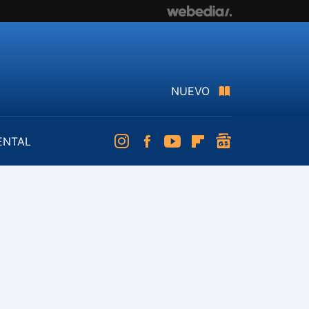
NUEVO
ENTAL
Instagram
Facebook
Youtube
Flipboard
googlenews