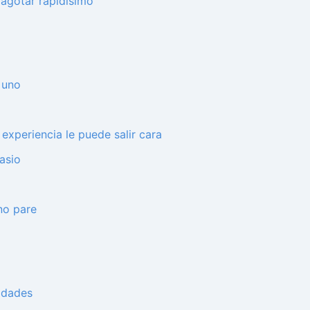
a agotar rapidísimo
 uno
experiencia le puede salir cara
asio
no pare
ridades