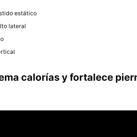
stido estático
to lateral
to
rtical
ma calorías y fortalece pier