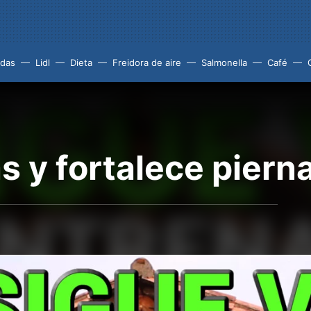
idas
Lidl
Dieta
Freidora de aire
Salmonella
Café
 y fortalece piern