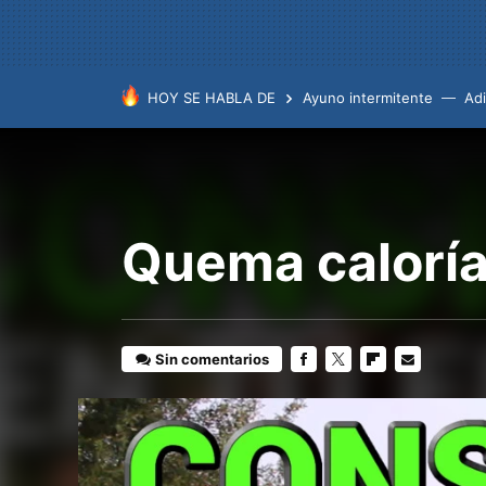
HOY SE HABLA DE
Ayuno intermitente
Ad
Quema calorías
Sin comentarios
FACEBOOK
TWITTER
FLIPBOARD
E-
MAIL