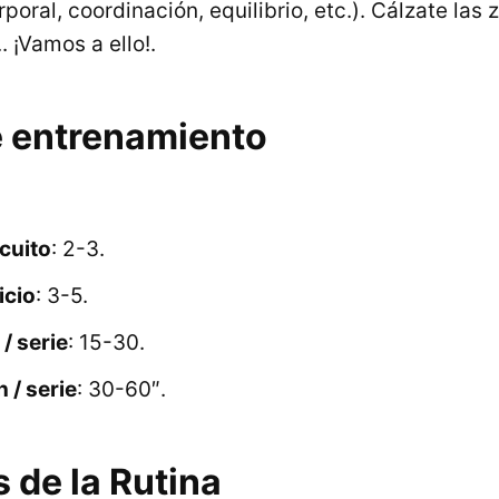
oral, coordinación, equilibrio, etc.). Cálzate las z
. ¡Vamos a ello!.
e entrenamiento
rcuito
: 2-3.
icio
: 3-5.
/ serie
: 15-30.
 / serie
: 30-60″.
s de la Rutina