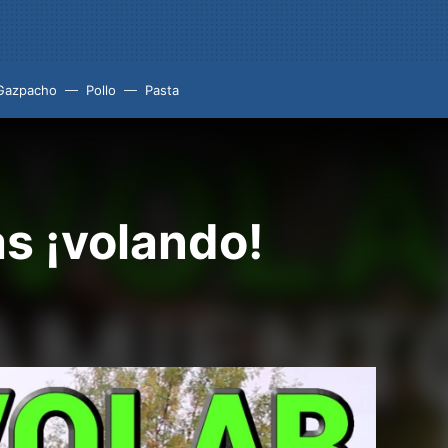
Gazpacho
Pollo
Pasta
as ¡volando!