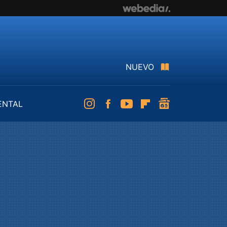
NUEVO
ENTAL
Instagram
Facebook
Youtube
Flipboard
googlenews