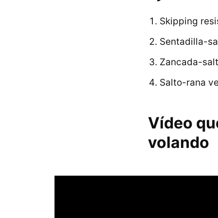
Skipping resi
Sentadilla-sal
Zancada-sal
Salto-rana ve
Vídeo que
volando