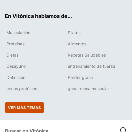
ter
ebo
tub
agr
boa
ok
e
am
rd
En Vitónica hablamos de...
Musculación
Pilates
Proteínas
Alimentos
Dietas
Recetas Saludables
Desayuno
entrenamiento de fuerza
Definición
Perder grasa
cenas protéicas
ganar masa muscular
VER MÁS TEMAS