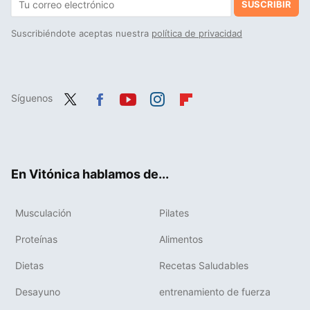
SUSCRIBIR
Suscribiéndote aceptas nuestra
política de privacidad
Síguenos
Twit
Fac
You
Inst
Flip
ter
ebo
tub
agr
boa
ok
e
am
rd
En Vitónica hablamos de...
Musculación
Pilates
Proteínas
Alimentos
Dietas
Recetas Saludables
Desayuno
entrenamiento de fuerza