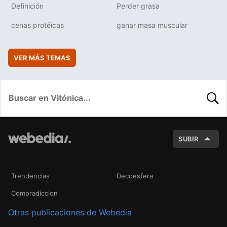
Definición
Perder grasa
cenas protéicas
ganar masa muscular
VER MÁS TEMAS
BUSC
SUBIR
Trendencias
Decoesfera
Compradiccion
Otras publicaciones de Webedia