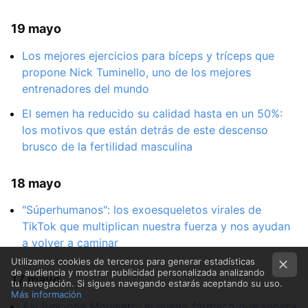
19 mayo
Los mejores ejercicios para bíceps y tríceps que
propone Nick Tuminello, uno de los mejores
entrenadores del mundo
El semen ha reducido su calidad hasta en un 50%:
los motivos que están detrás de este descenso
brusco de la fertilidad masculina
18 mayo
"Súperhumanos": los exoesqueletos virales de
TikTok que multiplican nuestra fuerza y nos ayudan
a volver a caminar
Utilizamos cookies de terceros para generar estadísticas
de audiencia y mostrar publicidad personalizada analizando
17 mayo
tu navegación. Si sigues navegando estarás aceptando su uso.
Más información
Así funciona Mounjaro: el nuevo fármaco que supera