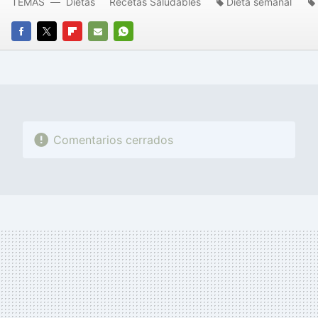
TEMAS
Dietas
Recetas Saludables
Dieta semanal
FACEBOOK
TWITTER
FLIPBOARD
E-
WHATSAPP
MAIL
Comentarios cerrados