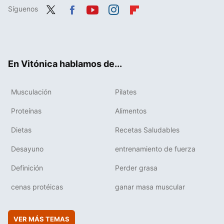
Síguenos
Twit
Fac
You
Inst
Flip
ter
ebo
tub
agr
boa
ok
e
am
rd
En Vitónica hablamos de...
Musculación
Pilates
Proteínas
Alimentos
Dietas
Recetas Saludables
Desayuno
entrenamiento de fuerza
Definición
Perder grasa
cenas protéicas
ganar masa muscular
VER MÁS TEMAS