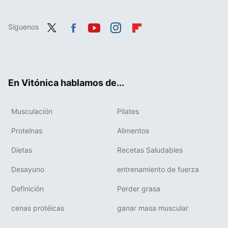
Síguenos
Twit
Fac
You
Inst
Flip
ter
ebo
tub
agr
boa
ok
e
am
rd
En Vitónica hablamos de...
Musculación
Pilates
Proteínas
Alimentos
Dietas
Recetas Saludables
Desayuno
entrenamiento de fuerza
Definición
Perder grasa
cenas protéicas
ganar masa muscular