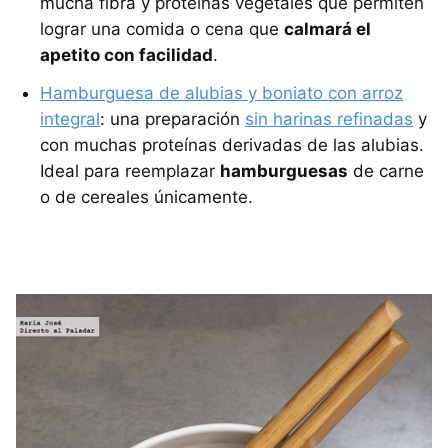
mucha fibra y proteínas vegetales que permiten
lograr una comida o cena que
calmará el
apetito con facilidad
.
Hamburguesa de alubias y boniato con arroz
integral
: una preparación
sin harinas refinadas
y
con muchas proteínas derivadas de las alubias.
Ideal para reemplazar
hamburguesas
de carne
o de cereales únicamente.