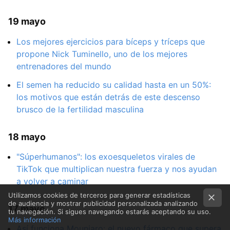
19 mayo
Los mejores ejercicios para bíceps y tríceps que
propone Nick Tuminello, uno de los mejores
entrenadores del mundo
El semen ha reducido su calidad hasta en un 50%:
los motivos que están detrás de este descenso
brusco de la fertilidad masculina
18 mayo
"Súperhumanos": los exoesqueletos virales de
TikTok que multiplican nuestra fuerza y nos ayudan
a volver a caminar
Utilizamos cookies de terceros para generar estadísticas
de audiencia y mostrar publicidad personalizada analizando
17 mayo
tu navegación. Si sigues navegando estarás aceptando su uso.
Más información
Así funciona Mounjaro: el nuevo fármaco que supera