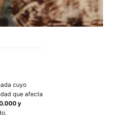
rnada cuyo
edad que afecta
0.000 y
do.