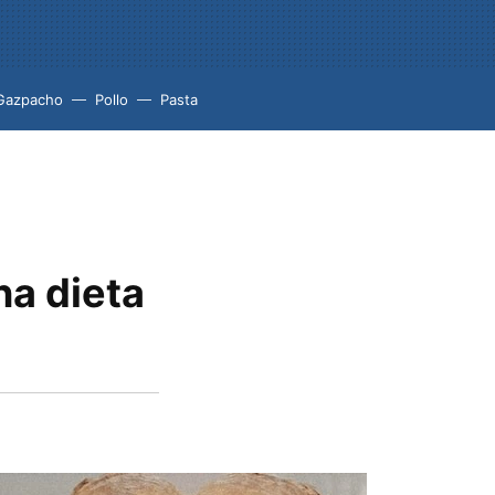
Gazpacho
Pollo
Pasta
na dieta