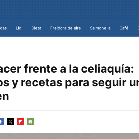
idas
Lidl
Dieta
Freidora de aire
Salmonella
Café
er frente a la celiaquía:
s y recetas para seguir u
en
ACEBOOK
TWITTER
FLIPBOARD
E-
MAIL