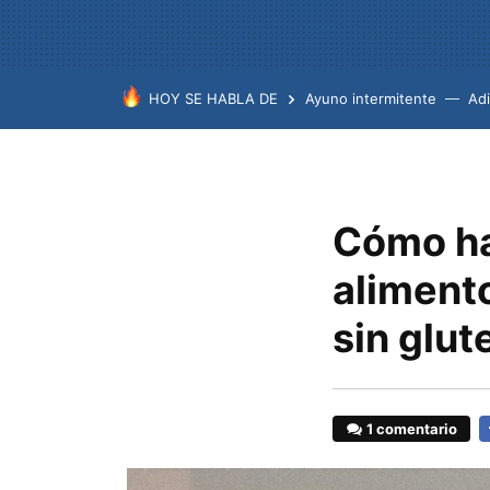
HOY SE HABLA DE
Ayuno intermitente
Ad
Cómo hac
alimento
sin glut
1 comentario
F