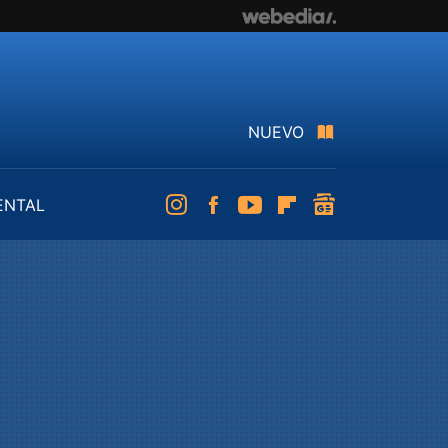
NUEVO
ENTAL
Instagram
Facebook
Youtube
Flipboard
googlenews