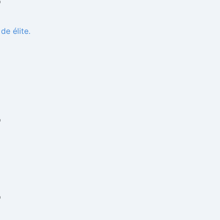
7
de élite.
7
7