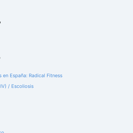
7
7
 en España: Radical Fitness
V) / Escoliosis
7
co