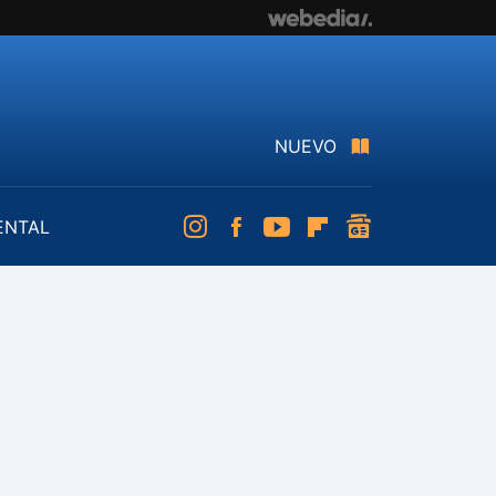
NUEVO
ENTAL
Instagram
Facebook
Youtube
Flipboard
googlenews