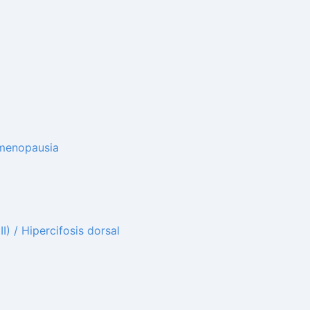
 menopausia
I) / Hipercifosis dorsal