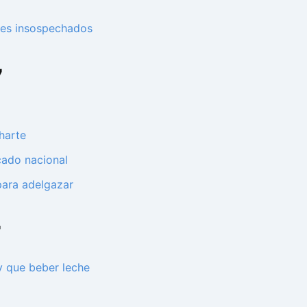
les insospechados
7
harte
cado nacional
para adelgazar
7
y que beber leche