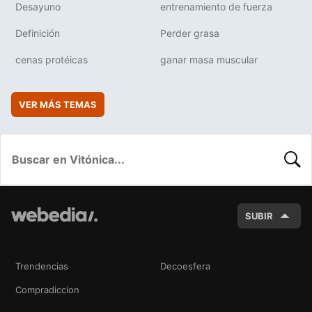
Desayuno
entrenamiento de fuerza
Definición
Perder grasa
cenas protéicas
ganar masa muscular
VER MÁS TEMAS
BUSC
SUBIR
Trendencias
Decoesfera
Compradiccion