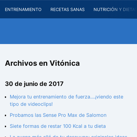
ENTRENAMIENTO
RECETAS SANAS
NUTRICIÓN Y DIETA
Archivos en Vitónica
30 de junio de 2017
Mejora tu entrenamiento de fuerza....¡viendo este
tipo de videoclips!
Probamos las Sense Pro Max de Salomon
Siete formas de restar 100 Kcal a tu dieta
La avena más allá de tu desayuno: originales ideas