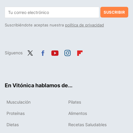
SUSCRIBIR
Suscribiéndote aceptas nuestra
política de privacidad
Síguenos
Twit
Fac
You
Inst
Flip
ter
ebo
tub
agr
boa
ok
e
am
rd
En Vitónica hablamos de...
Musculación
Pilates
Proteínas
Alimentos
Dietas
Recetas Saludables