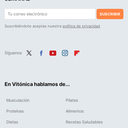
SUSCRIBIR
Suscribiéndote aceptas nuestra
política de privacidad
Síguenos
Twit
Fac
You
Inst
Flip
ter
ebo
tub
agr
boa
ok
e
am
rd
En Vitónica hablamos de...
Musculación
Pilates
Proteínas
Alimentos
Dietas
Recetas Saludables