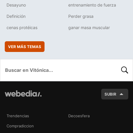
Desayuno
entrenamiento de fuerza
Definición
Perder grasa
cenas protéicas
ganar masa muscular
VER MÁS TEMAS
BUSC
SUBIR
Trendencias
Decoesfera
Compradiccion