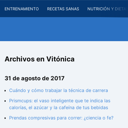
ENTRENAMIENTO
RECETAS SANAS
NUTRICIÓN Y DIETA
Archivos en Vitónica
31 de agosto de 2017
Cuándo y cómo trabajar la técnica de carrera
Prismcups: el vaso inteligente que te indica las
calorías, el azúcar y la cafeína de tus bebidas
Prendas compresivas para correr: ¿ciencia o fe?