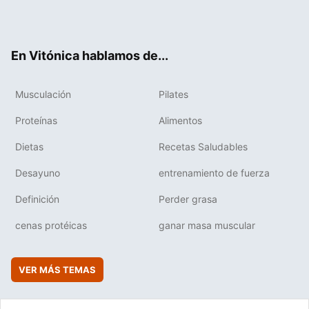
Twit
Fac
You
Inst
Flip
ter
ebo
tub
agr
boa
ok
e
am
rd
En Vitónica hablamos de...
Musculación
Pilates
Proteínas
Alimentos
Dietas
Recetas Saludables
Desayuno
entrenamiento de fuerza
Definición
Perder grasa
cenas protéicas
ganar masa muscular
VER MÁS TEMAS