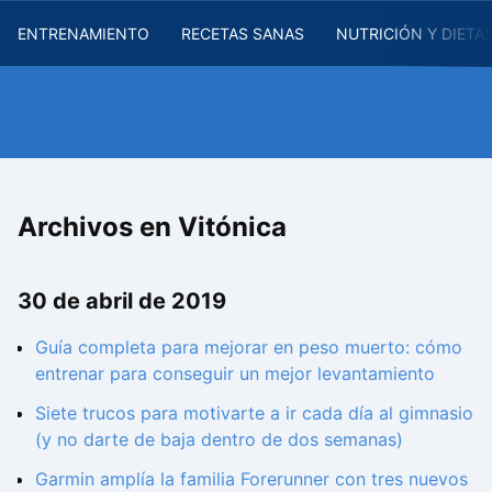
ENTRENAMIENTO
RECETAS SANAS
NUTRICIÓN Y DIETA
Archivos en Vitónica
30 de abril de 2019
Guía completa para mejorar en peso muerto: cómo
entrenar para conseguir un mejor levantamiento
Siete trucos para motivarte a ir cada día al gimnasio
(y no darte de baja dentro de dos semanas)
Garmin amplía la familia Forerunner con tres nuevos