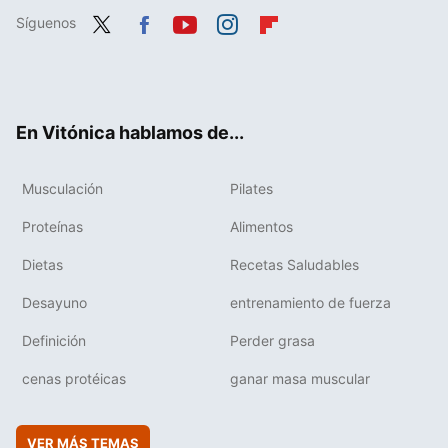
Síguenos
Twit
Fac
You
Inst
Flip
ter
ebo
tub
agr
boa
ok
e
am
rd
En Vitónica hablamos de...
Musculación
Pilates
Proteínas
Alimentos
Dietas
Recetas Saludables
Desayuno
entrenamiento de fuerza
Definición
Perder grasa
cenas protéicas
ganar masa muscular
VER MÁS TEMAS