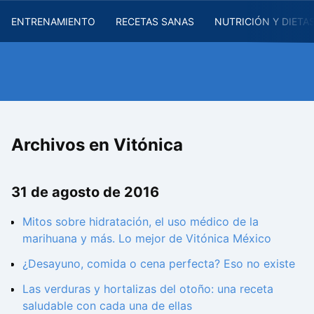
ENTRENAMIENTO
RECETAS SANAS
NUTRICIÓN Y DIETA
Archivos en Vitónica
31 de agosto de 2016
Mitos sobre hidratación, el uso médico de la
marihuana y más. Lo mejor de Vitónica México
¿Desayuno, comida o cena perfecta? Eso no existe
Las verduras y hortalizas del otoño: una receta
saludable con cada una de ellas