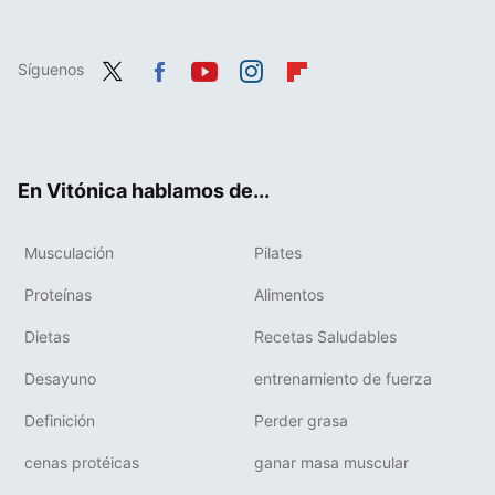
Síguenos
Twit
Fac
You
Inst
Flip
ter
ebo
tub
agr
boa
ok
e
am
rd
En Vitónica hablamos de...
Musculación
Pilates
Proteínas
Alimentos
Dietas
Recetas Saludables
Desayuno
entrenamiento de fuerza
Definición
Perder grasa
cenas protéicas
ganar masa muscular