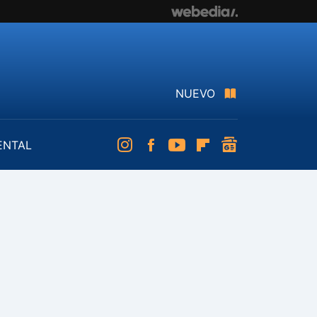
NUEVO
ENTAL
Instagram
Facebook
Youtube
Flipboard
googlenews