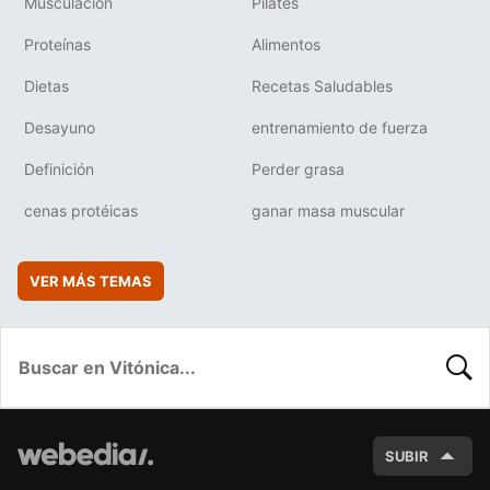
Musculación
Pilates
Proteínas
Alimentos
Dietas
Recetas Saludables
Desayuno
entrenamiento de fuerza
Definición
Perder grasa
cenas protéicas
ganar masa muscular
VER MÁS TEMAS
BUSC
SUBIR