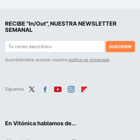
RECIBE "In/Out", NUESTRA NEWSLETTER
SEMANAL
SUSCRIBIR
Suscribiéndote aceptas nuestra
política de privacidad
Síguenos
Twit
Fac
You
Inst
Flip
ter
ebo
tub
agr
boa
ok
e
am
rd
En Vitónica hablamos de...