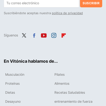
SUSCRIBIR
Suscribiéndote aceptas nuestra
política de privacidad
Síguenos
Twit
Fac
You
Inst
Flip
ter
ebo
tub
agr
boa
ok
e
am
rd
En Vitónica hablamos de...
Musculación
Pilates
Proteínas
Alimentos
Dietas
Recetas Saludables
Desayuno
entrenamiento de fuerza