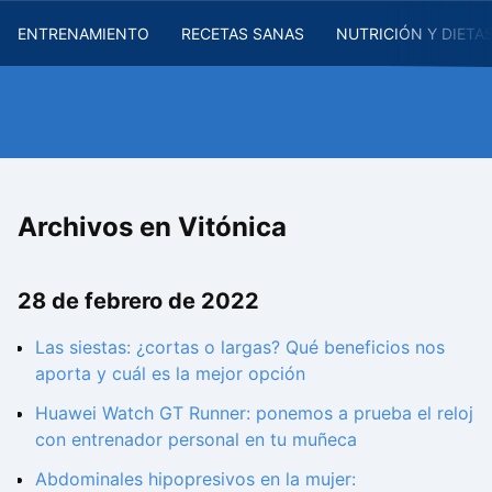
ENTRENAMIENTO
RECETAS SANAS
NUTRICIÓN Y DIETA
Archivos en Vitónica
28 de febrero de 2022
Las siestas: ¿cortas o largas? Qué beneficios nos
aporta y cuál es la mejor opción
Huawei Watch GT Runner: ponemos a prueba el reloj
con entrenador personal en tu muñeca
Abdominales hipopresivos en la mujer: