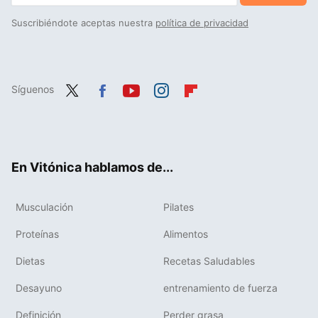
Suscribiéndote aceptas nuestra
política de privacidad
Síguenos
Twit
Fac
You
Inst
Flip
ter
ebo
tub
agr
boa
ok
e
am
rd
En Vitónica hablamos de...
Musculación
Pilates
Proteínas
Alimentos
Dietas
Recetas Saludables
Desayuno
entrenamiento de fuerza
Definición
Perder grasa