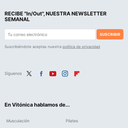
RECIBE "In/Out", NUESTRA NEWSLETTER
SEMANAL
SUSCRIBIR
Suscribiéndote aceptas nuestra
política de privacidad
Síguenos
Twit
Fac
You
Inst
Flip
ter
ebo
tub
agr
boa
ok
e
am
rd
En Vitónica hablamos de...
Musculación
Pilates