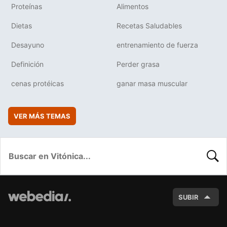
Proteínas
Alimentos
Dietas
Recetas Saludables
Desayuno
entrenamiento de fuerza
Definición
Perder grasa
cenas protéicas
ganar masa muscular
VER MÁS TEMAS
BUSC
SUBIR