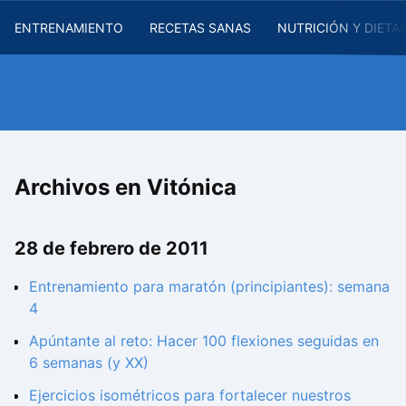
ENTRENAMIENTO
RECETAS SANAS
NUTRICIÓN Y DIETA
Archivos en Vitónica
28 de febrero de 2011
Entrenamiento para maratón (principiantes): semana
4
Apúntante al reto: Hacer 100 flexiones seguidas en
6 semanas (y XX)
Ejercicios isométricos para fortalecer nuestros