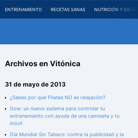
ENTRENAMIENTO
RECETAS SANAS
NUTRICIÓN Y DIETA
Archivos en Vitónica
31 de mayo de 2013
¿Sabes por qué Pilates NO es relajación?
Gow: un nuevo sistema para controlar tu
entrenamiento con ayuda de una camiseta y tu
móvil
Día Mundial Sin Tabaco: contra la publicidad y la