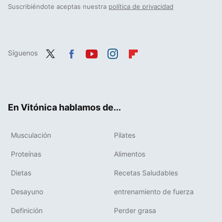
Suscribiéndote aceptas nuestra
política de privacidad
Síguenos
Twit
Fac
You
Inst
Flip
ter
ebo
tub
agr
boa
ok
e
am
rd
En Vitónica hablamos de...
Musculación
Pilates
Proteínas
Alimentos
Dietas
Recetas Saludables
Desayuno
entrenamiento de fuerza
Definición
Perder grasa