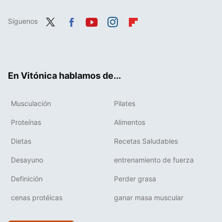
Síguenos
Twit
Fac
You
Inst
Flip
ter
ebo
tub
agr
boa
ok
e
am
rd
En Vitónica hablamos de...
Musculación
Pilates
Proteínas
Alimentos
Dietas
Recetas Saludables
Desayuno
entrenamiento de fuerza
Definición
Perder grasa
cenas protéicas
ganar masa muscular