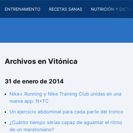
ENTRENAMIENTO
RECETAS SANAS
NUTRICIÓN Y DIETA
Archivos en Vitónica
31 de enero de 2014
Nike+ Running y Nike Training Club unidas en una
nueva app: N+TC
Un ejercicio abdominal para cada parte del tronco
¿Cuánto tiempo serías capaz de aguantar el ritmo
de un maratoniano?