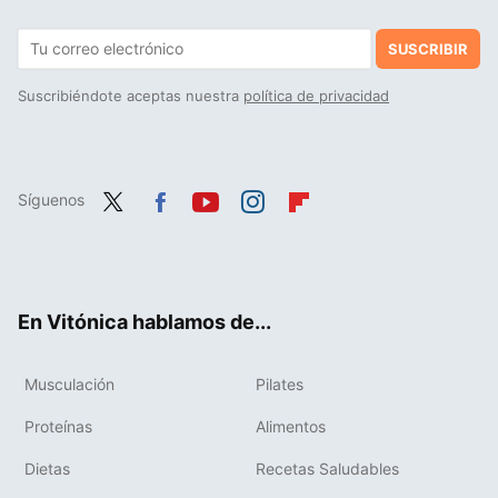
SUSCRIBIR
Suscribiéndote aceptas nuestra
política de privacidad
Síguenos
Twit
Fac
You
Inst
Flip
ter
ebo
tub
agr
boa
ok
e
am
rd
En Vitónica hablamos de...
Musculación
Pilates
Proteínas
Alimentos
Dietas
Recetas Saludables