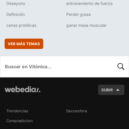
Desayuno
entrenamiento de fuerza
Definición
Perder grasa
cenas protéicas
ganar masa muscular
VER MÁS TEMAS
BUSC
SUBIR
Trendencias
Decoesfera
Compradiccion