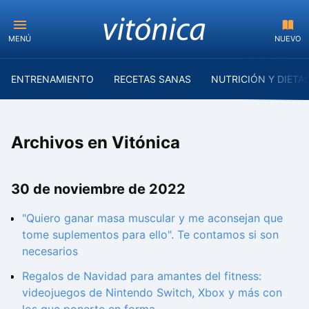
MENÚ
NUEVO
ENTRENAMIENTO
RECETAS SANAS
NUTRICIÓN Y DIETA
Archivos en Vitónica
30 de noviembre de 2022
"Quiero ganar masa muscular y me aconsejan que
tome suplementos para ello". Te contamos si son
necesarios
Regalos de Navidad para amantes del fitness:
videojuegos de Nintendo Switch, Xbox y más con
los que ponerte en forma