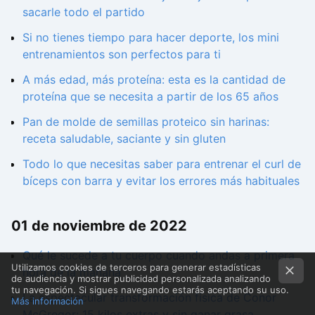
sacarle todo el partido
Si no tienes tiempo para hacer deporte, los mini
entrenamientos son perfectos para ti
A más edad, más proteína: esta es la cantidad de
proteína que se necesita a partir de los 65 años
Pan de molde de semillas proteico sin harinas:
receta saludable, saciante y sin gluten
Todo lo que necesitas saber para entrenar el curl de
bíceps con barra y evitar los errores más habituales
01 de noviembre de 2022
Qué le sucede a tu cuerpo cuando andas a primera
Utilizamos cookies de terceros para generar estadísticas
hora de la mañana
de audiencia y mostrar publicidad personalizada analizando
tu navegación. Si sigues navegando estarás aceptando su uso.
La espectacular transformación física de Conor
Más información
McGregor: 15 kilos extras y sin ganar grasa