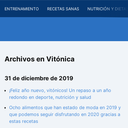
ENTRENAMIENTO
RECETAS SANAS
NUTRICIÓN Y DIETA
Archivos en Vitónica
31 de diciembre de 2019
¡Feliz año nuevo, vitónicos! Un repaso a un año
redondo en deporte, nutrición y salud
Ocho alimentos que han estado de moda en 2019 y
que podemos seguir disfrutando en 2020 gracias a
estas recetas