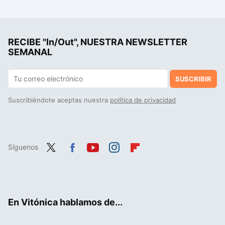
RECIBE "In/Out", NUESTRA NEWSLETTER
SEMANAL
SUSCRIBIR
Suscribiéndote aceptas nuestra
política de privacidad
Síguenos
Twit
Fac
You
Inst
Flip
ter
ebo
tub
agr
boa
ok
e
am
rd
En Vitónica hablamos de...