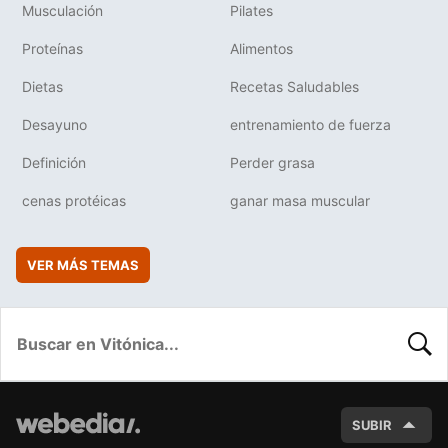
Musculación
Pilates
Proteínas
Alimentos
Dietas
Recetas Saludables
Desayuno
entrenamiento de fuerza
Definición
Perder grasa
cenas protéicas
ganar masa muscular
VER MÁS TEMAS
BUSC
SUBIR