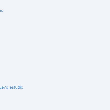
no
uevo estudio