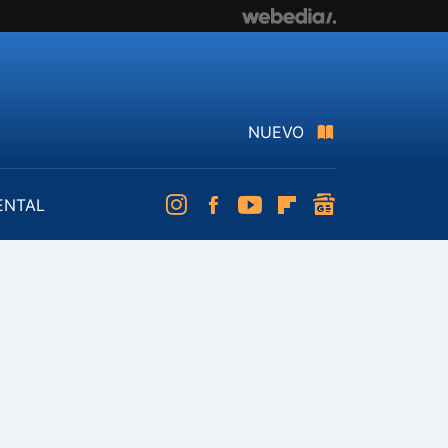
NUEVO
ENTAL
Instagram
Facebook
Youtube
Flipboard
googlenews