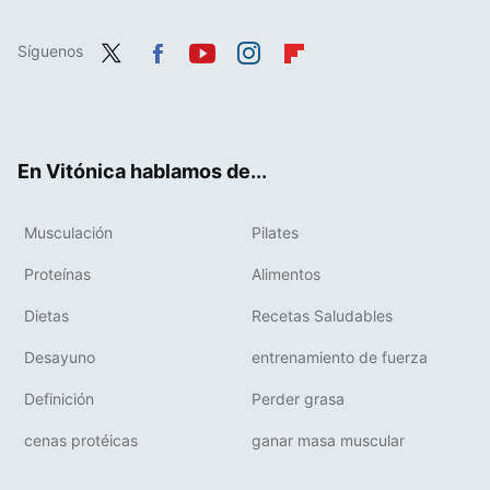
Síguenos
Twit
Fac
You
Inst
Flip
ter
ebo
tub
agr
boa
ok
e
am
rd
En Vitónica hablamos de...
Musculación
Pilates
Proteínas
Alimentos
Dietas
Recetas Saludables
Desayuno
entrenamiento de fuerza
Definición
Perder grasa
cenas protéicas
ganar masa muscular