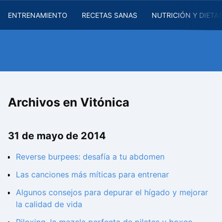
ENTRENAMIENTO
RECETAS SANAS
NUTRICIÓN Y DIETA
Archivos en Vitónica
31 de mayo de 2014
Reverse burpees: desafía a tu abdomen
Las canciones más míticas para entrenar
Algunos consejos para depurar el hígado y mejorar
la calidad de vida
Piloxing, la mezcla perfecta de pilates y boxeo