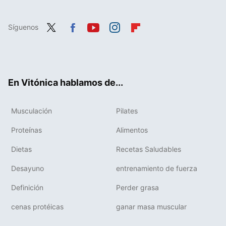
Síguenos
Twit
Fac
You
Inst
Flip
ter
ebo
tub
agr
boa
ok
e
am
rd
En Vitónica hablamos de...
Musculación
Pilates
Proteínas
Alimentos
Dietas
Recetas Saludables
Desayuno
entrenamiento de fuerza
Definición
Perder grasa
cenas protéicas
ganar masa muscular