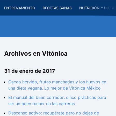
ENTRENAMIENTO
RECETAS SANAS
NUTRICIÓN Y DIETA
Archivos en Vitónica
31 de enero de 2017
Cacao hervido, frutas manchadas y los huevos en
una dieta vegana. Lo mejor de Vitónica México
El manual del buen corredor: cinco prácticas para
ser un buen runner en las carreras
Descanso activo: recupérate pero no dejes de