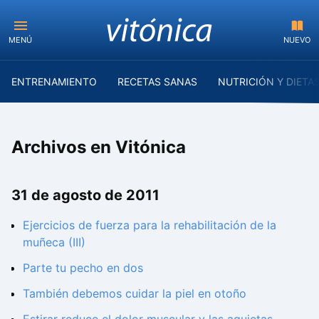
MENÚ
NUEVO
ENTRENAMIENTO
RECETAS SANAS
NUTRICIÓN Y DIETA
Archivos en Vitónica
31 de agosto de 2011
Ejercicios de fuerza para la rehabilitación de la
muñeca (III)
Parte tu pecho en dos
También debemos cuidar la piel en otoño
Estirar reduce el dolor muscular y las agujetas