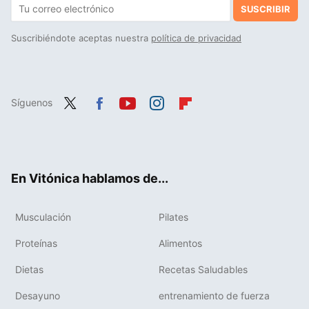
SUSCRIBIR
Suscribiéndote aceptas nuestra
política de privacidad
Síguenos
Twit
Fac
You
Inst
Flip
ter
ebo
tub
agr
boa
ok
e
am
rd
En Vitónica hablamos de...
Musculación
Pilates
Proteínas
Alimentos
Dietas
Recetas Saludables
Desayuno
entrenamiento de fuerza