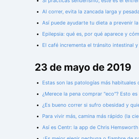
Si practicas senderismo, este es el entr
Al correr, evita la zancada larga y pesad
Así puede ayudarte tu dieta a prevenir l
Epilepsia: qué es, por qué aparece y cóm
El café incrementa el tránsito intestinal 
23 de mayo de 2019
Estas son las patologías más habituales 
¿Merece la pena comprar "eco"? Esto es l
¿Es bueno correr si sufro obesidad y qu
Para vivir más, camina más rápido (la cie
Así es Centr: la app de Chris Hemsworth
¿Es mejor elegir pechuga o fiambre de p