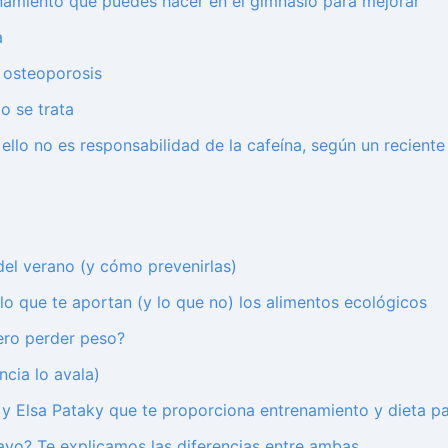
enamiento que puedes hacer en el gimnasio para mejorar
a
a osteoporosis
o se trata
y ello no es responsabilidad de la cafeína, según un reciente
del verano (y cómo prevenirlas)
o que te aportan (y lo que no) los alimentos ecológicos
iero perder peso?
ncia lo avala)
 y Elsa Pataky que te proporciona entrenamiento y dieta p
avo? Te explicamos las diferencias entre ambas