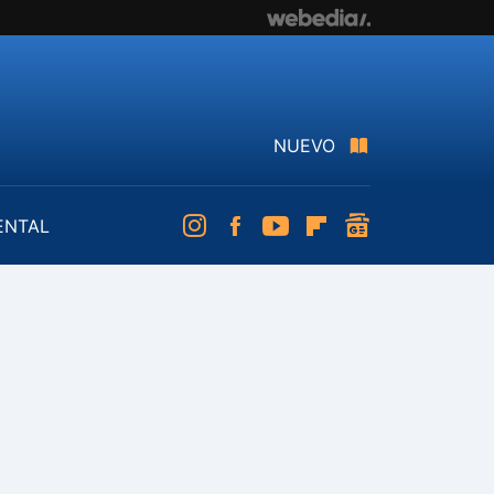
NUEVO
ENTAL
Instagram
Facebook
Youtube
Flipboard
googlenews