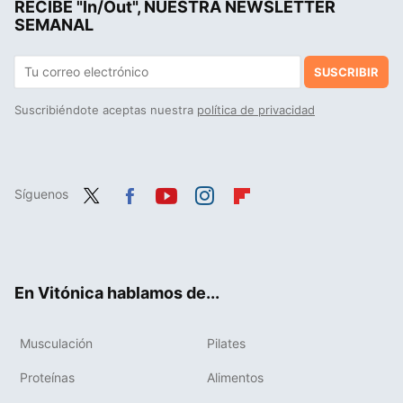
RECIBE "In/Out", NUESTRA NEWSLETTER
SEMANAL
SUSCRIBIR
Suscribiéndote aceptas nuestra
política de privacidad
Síguenos
Twit
Fac
You
Inst
Flip
ter
ebo
tub
agr
boa
ok
e
am
rd
En Vitónica hablamos de...
Musculación
Pilates
Proteínas
Alimentos