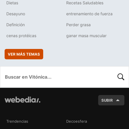
Dietas
Recetas Saludables
Desayuno
entrenamiento de fuerza
Definición
Perder grasa
cenas protéicas
ganar masa muscular
VER MÁS TEMAS
BUSC
SUBIR
Trendencias
Decoesfera