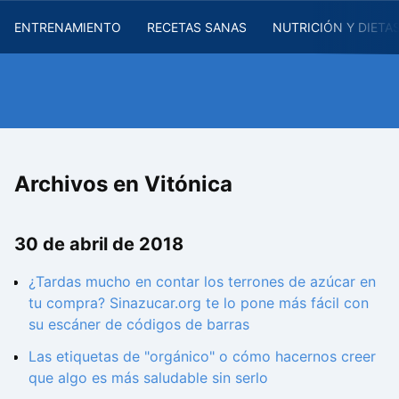
ENTRENAMIENTO
RECETAS SANAS
NUTRICIÓN Y DIETA
Archivos en Vitónica
30 de abril de 2018
¿Tardas mucho en contar los terrones de azúcar en
tu compra? Sinazucar.org te lo pone más fácil con
su escáner de códigos de barras
Las etiquetas de "orgánico" o cómo hacernos creer
que algo es más saludable sin serlo