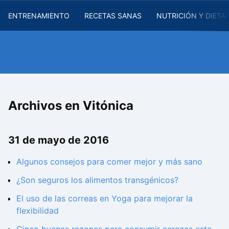
ENTRENAMIENTO
RECETAS SANAS
NUTRICIÓN Y DIETA
Archivos en Vitónica
31 de mayo de 2016
Algunos consejos para comer mejor y más sano
¿Son seguros los alimentos transgénicos?
El uso de las correas en Yoga para mejorar la
flexibilidad
Cinco buenas razones para consumir cerezas esta