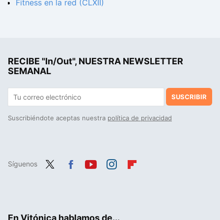
Fitness en la red (CLXII)
RECIBE "In/Out", NUESTRA NEWSLETTER
SEMANAL
SUSCRIBIR
Suscribiéndote aceptas nuestra
política de privacidad
Síguenos
Twit
Fac
You
Inst
Flip
ter
ebo
tub
agr
boa
ok
e
am
rd
En Vitónica hablamos de...