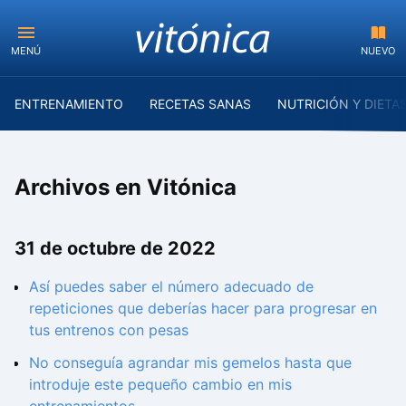
MENÚ
NUEVO
ENTRENAMIENTO
RECETAS SANAS
NUTRICIÓN Y DIETA
Archivos en Vitónica
31 de octubre de 2022
Así puedes saber el número adecuado de
repeticiones que deberías hacer para progresar en
tus entrenos con pesas
No conseguía agrandar mis gemelos hasta que
introduje este pequeño cambio en mis
entrenamientos