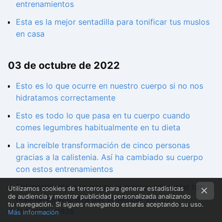
entrenamientos
Esta es la mejor sentadilla para tonificar tus muslos
en casa
03 de octubre de 2022
Esto es lo que ocurre en nuestro cuerpo si no nos
hidratamos correctamente
Esto es todo lo que pasa en tu cuerpo cuando
comes legumbres habitualmente en tu dieta
La increíble transformación de cinco personas
gracias a la calistenia. Así ha cambiado su cuerpo
con estos entrenamientos
Entrenamiento con pesas: si quieres potenciar tus
Utilizamos cookies de terceros para generar estadísticas
de audiencia y mostrar publicidad personalizada analizando
resultados empieza por organizar así tus
tu navegación. Si sigues navegando estarás aceptando su uso.
entrenamientos
Más información