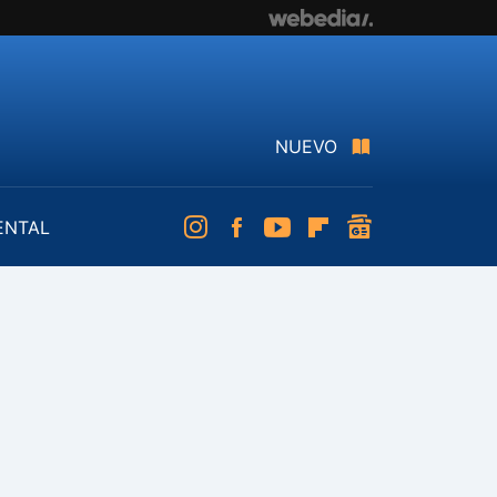
NUEVO
ENTAL
Instagram
Facebook
Youtube
Flipboard
googlenews