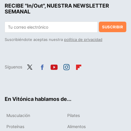
RECIBE "In/Out", NUESTRA NEWSLETTER
SEMANAL
SUSCRIBIR
Suscribiéndote aceptas nuestra
política de privacidad
Síguenos
Twit
Fac
You
Inst
Flip
ter
ebo
tub
agr
boa
ok
e
am
rd
En Vitónica hablamos de...
Musculación
Pilates
Proteínas
Alimentos