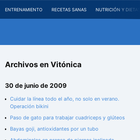
ENTRENAMIENTO
RECETAS SANAS
NUTRICIÓN Y DIETA
Archivos en Vitónica
30 de junio de 2009
Cuidar la línea todo el año, no solo en verano.
Operación bikini
Paso de gato para trabajar cuadriceps y glúteos
Bayas goji, antioxidantes por un tubo
Abdominales en prensa de piernas inclinada