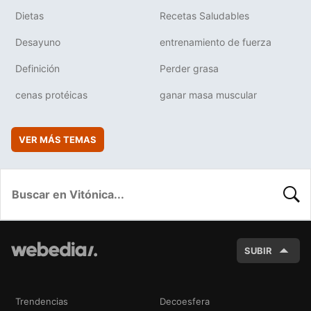
Dietas
Recetas Saludables
Desayuno
entrenamiento de fuerza
Definición
Perder grasa
cenas protéicas
ganar masa muscular
VER MÁS TEMAS
BUSC
SUBIR
Trendencias
Decoesfera