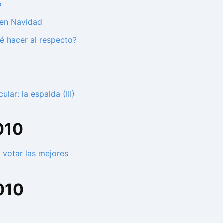
o
 en Navidad
ué hacer al respecto?
lar: la espalda (III)
010
 votar las mejores
010