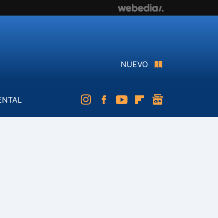
NUEVO
ENTAL
Instagram
Facebook
Youtube
Flipboard
googlenews