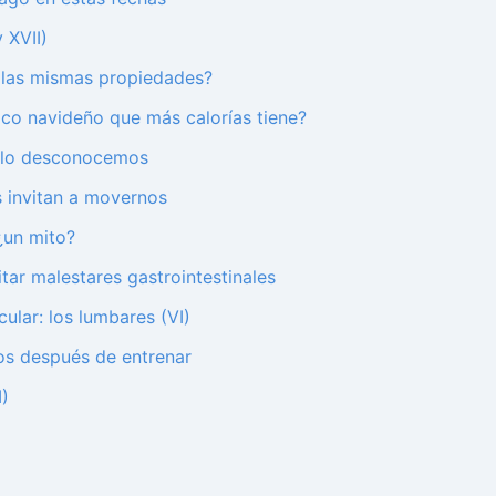
 XVII)
o las mismas propiedades?
pico navideño que más calorías tiene?
y lo desconocemos
 invitan a movernos
¿un mito?
itar malestares gastrointestinales
ular: los lumbares (VI)
nos después de entrenar
I)