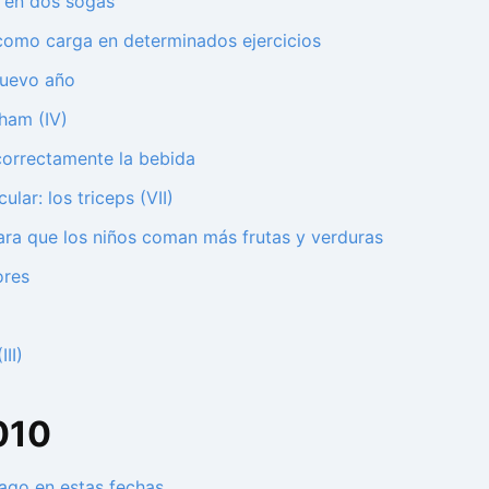
 en dos sogas
como carga en determinados ejercicios
nuevo año
ham (IV)
e correctamente la bebida
lar: los triceps (VII)
ra que los niños coman más frutas y verduras
ores
II)
010
ago en estas fechas