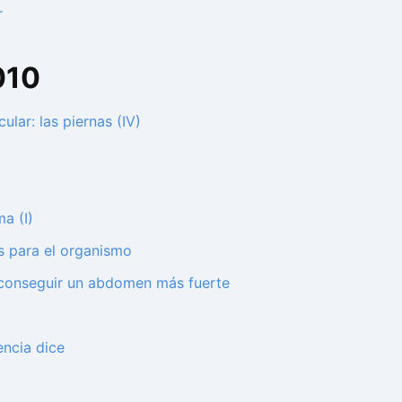
r
010
lar: las piernas (IV)
a (I)
s para el organismo
y conseguir un abdomen más fuerte
encia dice