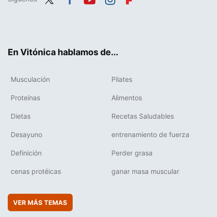
Twit
Fac
You
Inst
Flip
ter
ebo
tub
agr
boa
ok
e
am
rd
En Vitónica hablamos de...
Musculación
Pilates
Proteínas
Alimentos
Dietas
Recetas Saludables
Desayuno
entrenamiento de fuerza
Definición
Perder grasa
cenas protéicas
ganar masa muscular
VER MÁS TEMAS