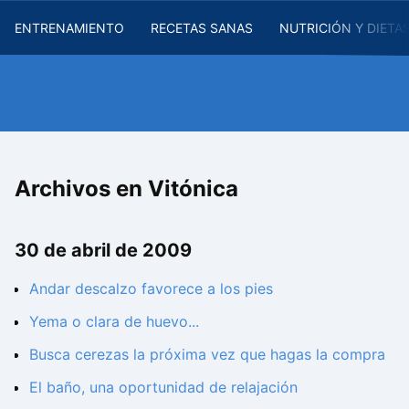
ENTRENAMIENTO
RECETAS SANAS
NUTRICIÓN Y DIETA
Archivos en Vitónica
30 de abril de 2009
Andar descalzo favorece a los pies
Yema o clara de huevo...
Busca cerezas la próxima vez que hagas la compra
El baño, una oportunidad de relajación