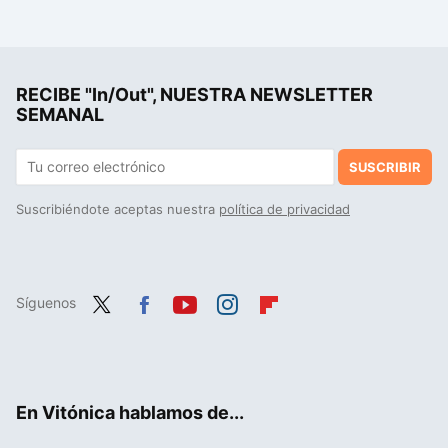
RECIBE "In/Out", NUESTRA NEWSLETTER
SEMANAL
SUSCRIBIR
Suscribiéndote aceptas nuestra
política de privacidad
Síguenos
Twit
Fac
You
Inst
Flip
ter
ebo
tub
agr
boa
ok
e
am
rd
En Vitónica hablamos de...