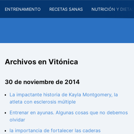
ENTRENAMIENTO
RECETAS SANAS
NUTRICIÓN Y DIETA
Archivos en Vitónica
30 de noviembre de 2014
La impactante historia de Kayla Montgomery, la
atleta con esclerosis múltiple
Entrenar en ayunas. Algunas cosas que no debemos
olvidar
la importancia de fortalecer las caderas