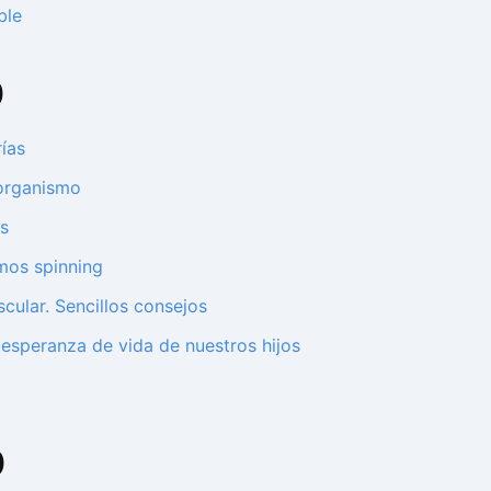
ble
0
ías
 organismo
s
mos spinning
cular. Sencillos consejos
a esperanza de vida de nuestros hijos
0