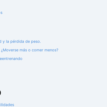
os
d y la pérdida de peso.
s: ¿Moverse más o comer menos?
breentrenando
0
ilidades