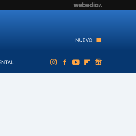
NUEVO
ENTAL
Instagram
Facebook
Youtube
Flipboard
googlenews