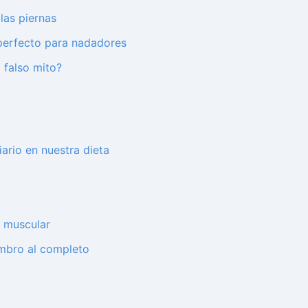
las piernas
o perfecto para nadadores
o falso mito?
ario en nuestra dieta
 muscular
hombro al completo