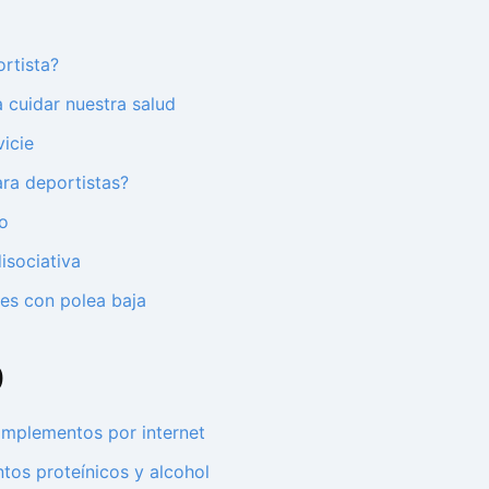
rtista?
 cuidar nuestra salud
icie
ara deportistas?
po
isociativa
les con polea baja
0
mplementos por internet
os proteínicos y alcohol