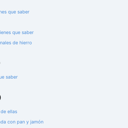
enes que saber
ienes que saber
ales de hierro
0
ue saber
0
de ellas
tada con pan y jamón