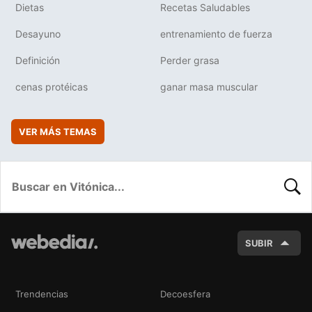
Dietas
Recetas Saludables
Desayuno
entrenamiento de fuerza
Definición
Perder grasa
cenas protéicas
ganar masa muscular
VER MÁS TEMAS
BUSC
SUBIR
Trendencias
Decoesfera