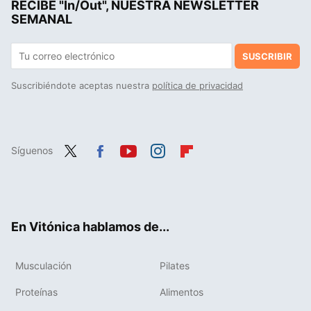
RECIBE "In/Out", NUESTRA NEWSLETTER
SEMANAL
SUSCRIBIR
Suscribiéndote aceptas nuestra
política de privacidad
Síguenos
Twit
Fac
You
Inst
Flip
ter
ebo
tub
agr
boa
ok
e
am
rd
En Vitónica hablamos de...
Musculación
Pilates
Proteínas
Alimentos