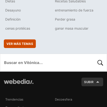
Dietas
Recetas Saludables
Desayuno
entrenamiento de fuerza
Definición
Perder grasa
cenas protéicas
ganar masa muscular
VER MÁS TEMAS
BUSC
SUBIR
Trendencias
Decoesfera