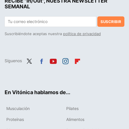
RECIBE "In/Out", NUESTRA NEWSLETTER
SEMANAL
SUSCRIBIR
Suscribiéndote aceptas nuestra
política de privacidad
Síguenos
Twit
Fac
You
Inst
Flip
ter
ebo
tub
agr
boa
ok
e
am
rd
En Vitónica hablamos de...
Musculación
Pilates
Proteínas
Alimentos