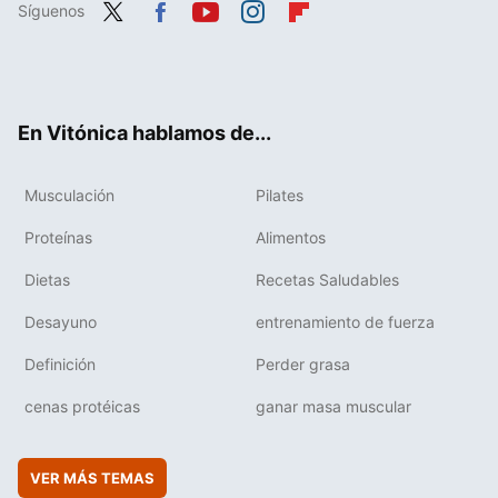
Síguenos
Twit
Fac
You
Inst
Flip
ter
ebo
tub
agr
boa
ok
e
am
rd
En Vitónica hablamos de...
Musculación
Pilates
Proteínas
Alimentos
Dietas
Recetas Saludables
Desayuno
entrenamiento de fuerza
Definición
Perder grasa
cenas protéicas
ganar masa muscular
VER MÁS TEMAS