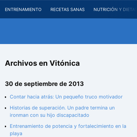
ENTRENAMIENTO
RECETAS SANAS
NUTRICIÓN Y DIETA
Archivos en Vitónica
30 de septiembre de 2013
Contar hacia atrás: Un pequeño truco motivador
Historias de superación. Un padre termina un
ironman con su hijo discapacitado
Entrenamiento de potencia y fortalecimiento en la
playa